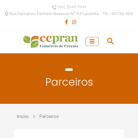
(46) 3540-1941
Rua Fernando Fermino Moresco N° 11 Pranchita - PR - 85730-000
Parceiros
Início
>
Parceiros