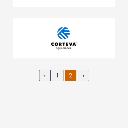
‹
1
2
›