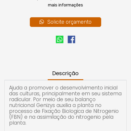
radicular. Por meio de seu balanço nutricional
mais informações
Genizys auxilia a planta no processo de Fixação
Biologica de Nitrogenio (FBN) e na assimilação
do nitrogenio pela planta.
Solicite orçamento
Descrição
Ajuda a promover o desenvolvimento inicial
das culturas, principalmente em seu sistema
radicular. Por meio de seu balanço
nutricional Genizys auxilia a planta no
processo de Fixação Biologica de Nitrogenio
(FBN) e na assimilação do nitrogenio pela
planta.