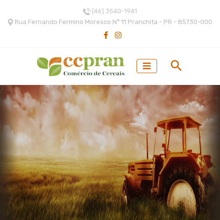
(46) 3540-1941
Rua Fernando Fermino Moresco N° 11 Pranchita - PR - 85730-000